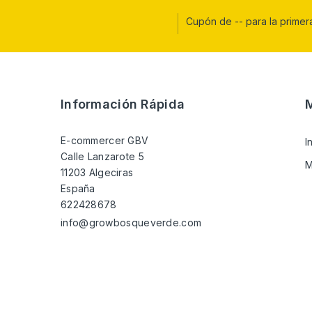
Cupón de -- para la prime
Información Rápida
M
E-commercer GBV
I
Calle Lanzarote 5
M
11203 Algeciras
España
622428678
info@growbosqueverde.com