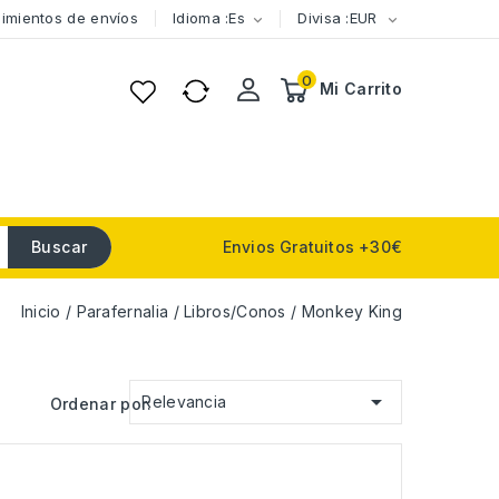
imientos de envíos
Idioma :es
Divisa :EUR


0
Mi Carrito
Buscar
Envios Gratuitos +30€
Inicio
Parafernalia
Libros/Conos
Monkey King

Relevancia
Ordenar por: