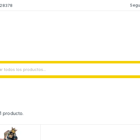
Segu
428378
g
1 producto.