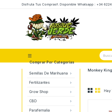
Disfruta Tus Compras!!. Disponible Whatsapp : +34 622

Comprar Por Categorías
Monkey Kin
Semillas De Marihuana

Fertilizantes

Hay 
Grow Shop

CBD

Parafernalia
