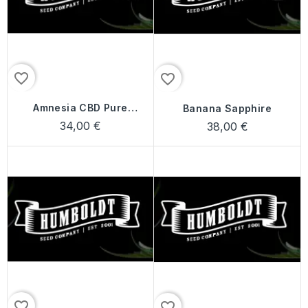
favorite_border
favorite_border
Amnesia CBD Pure
Banana Sapphire
Auto
34,00 €
38,00 €
favorite_border
favorite_border