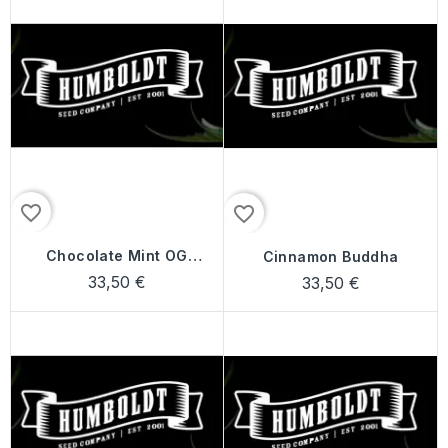
favorite_border
favorite_border
Chocolate Mint OG
Cinnamon Buddha
Auto
33,50 €
33,50 €