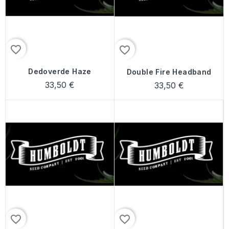
favorite_border
favorite_border
Dedoverde Haze
Double Fire Headband
33,50 €
33,50 €
favorite_border
favorite_border