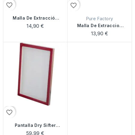
favorite_border
favorite_border
Malla De Extracción
Pure Factory
GBV
14,90 €
Malla De Extraccion
Pure Factory
13,90 €
favorite_border
Pantalla Dry Sifter
60x50cm
59,99 €